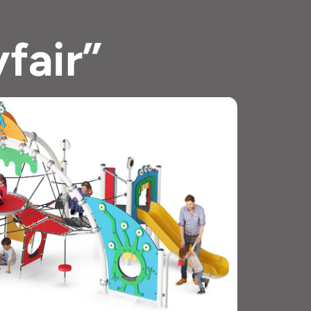
ta izvrsnosti A za 2026. godinu
rodno igralište za aktivnu igru
, Valamar, Rab Boškopini i Općina Majur
cu, Grad Opatija