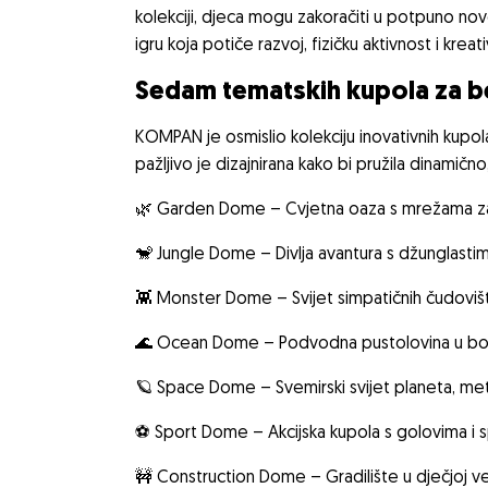
kolekciji, djeca mogu zakoračiti u potpuno no
igru koja potiče razvoj, fizičku aktivnost i kreat
Sedam tematskih kupola za be
KOMPAN je osmislio kolekciju inovativnih kupola
pažljivo je dizajnirana kako bi pružila dinamično
🌿 Garden Dome – Cvjetna oaza s mrežama za 
🐒 Jungle Dome – Divlja avantura s džunglastim
👾 Monster Dome – Svijet simpatičnih čudovišta
🌊 Ocean Dome – Podvodna pustolovina u bojam
🪐 Space Dome – Svemirski svijet planeta, meteo
⚽ Sport Dome – Akcijska kupola s golovima i sp
🚧 Construction Dome – Gradilište u dječjoj veli