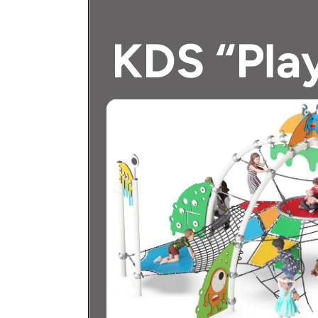
Povezani
30/07/2026
Članci
ABRAXAS d.o.o. nositelj bonite
Povezani
02/07/2026
Članci
The Spot Resort, Vrbovec – pri
Povezani
24/06/2026
Članci
Nove reference: Opatija – Ika
Povezani
16/06/2026
Članci
Novo dječje igralište u Veprin
Povezani