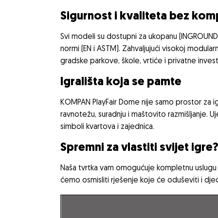
Sigurnost i kvaliteta bez ko
Svi modeli su dostupni za ukopanu (INGROUND) 
normi (EN i ASTM). Zahvaljujući visokoj modularn
gradske parkove, škole, vrtiće i privatne invest
Igrališta koja se pamte
KOMPAN PlayFair Dome nije samo prostor za igru 
ravnotežu, suradnju i maštovito razmišljanje. 
simboli kvartova i zajednica.
Spremni za vlastiti svijet igre
Naša tvrtka vam omogućuje kompletnu uslugu pl
ćemo osmisliti rješenje koje će oduševiti i djecu
Na Zvončacu otvoreno dječje 