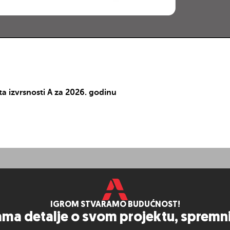
igralište s gusarskim brodom i novim spravama
ta izvrsnosti A za 2026. godinu
rodno igralište za aktivnu igru
, Valamar, Rab Boškopini i Općina Majur
IGROM STVARAMO BUDUĆNOST!
nama detalje o svom projektu, sprem