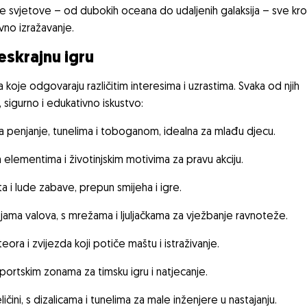
ve svjetove – od dubokih oceana do udaljenih galaksija – sve kr
ivno izražavanje.
skrajnu igru
 koje odgovaraju različitim interesima i uzrastima. Svaka od njih
, sigurno i edukativno iskustvo:
penjanje, tunelima i toboganom, idealna za mlađu djecu.
 elementima i životinjskim motivima za pravu akciju.
 i lude zabave, prepun smijeha i igre.
a valova, s mrežama i ljuljačkama za vježbanje ravnoteže.
ra i zvijezda koji potiče maštu i istraživanje.
ortskim zonama za timsku igru i natjecanje.
čini, s dizalicama i tunelima za male inženjere u nastajanju.