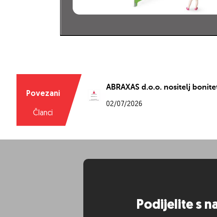
06/05/2026
Članci
Na Zvončacu otvoreno dječje 
Povezani
30/07/2026
Članci
ABRAXAS d.o.o. nositelj bonite
Povezani
02/07/2026
Članci
The Spot Resort, Vrbovec – pri
Povezani
24/06/2026
Članci
Nove reference: Opatija – Ika
Povezani
Podijelite s 
16/06/2026