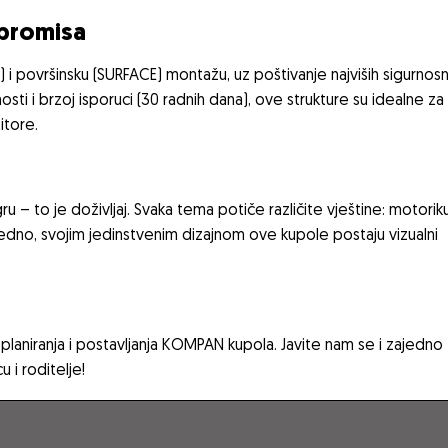
mpromisa
i površinsku (SURFACE) montažu, uz poštivanje najviših sigurnosn
osti i brzoj isporuci (30 radnih dana), ove strukture su idealne za
itore.
– to je doživljaj. Svaka tema potiče različite vještine: motoriku
Ujedno, svojim jedinstvenim dizajnom ove kupole postaju vizualni
?
aniranja i postavljanja KOMPAN kupola. Javite nam se i zajedno
 i roditelje!
igralište s gusarskim brodom i novim spravama