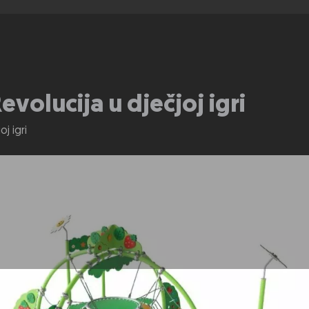
olucija u dječjoj igri
j igri