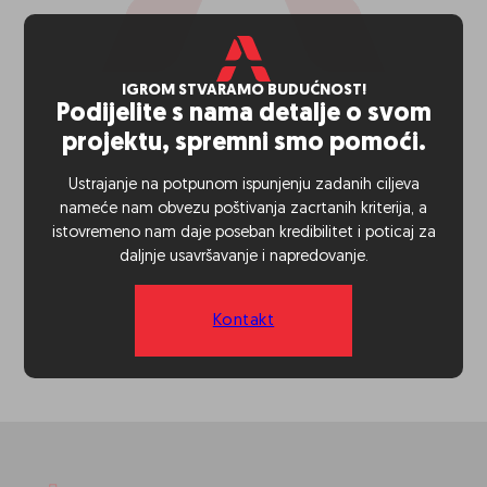
IGROM STVARAMO BUDUĆNOST!
Podijelite s nama detalje o svom
projektu, spremni smo pomoći.
Ustrajanje na potpunom ispunjenju zadanih ciljeva
nameće nam obvezu poštivanja zacrtanih kriterija, a
istovremeno nam daje poseban kredibilitet i poticaj za
daljnje usavršavanje i napredovanje.
Kontakt