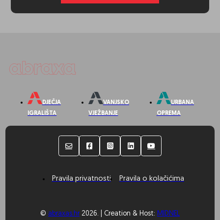
DJEČJA
VANJSKO
URBANA
IGRALIŠTA
VJEŽBANJE
OPREMA
Pravila privatnosti
Pravila o kolačićima
©
abraxas.hr
2026. | Creation & Host:
MIDNEL