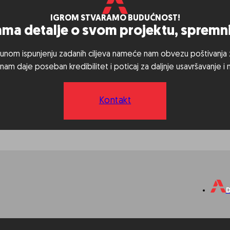
IGROM STVARAMO BUDUĆNOST!
nama detalje o svom projektu, sprem
unom ispunjenju zadanih ciljeva nameće nam obvezu poštivanja zac
am daje poseban kredibilitet i poticaj za daljnje usavršavanje i
Kontakt
D