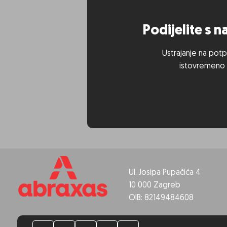
Podijelite s 
Ustrajanje na potp
istovremeno n
Ul. Josipa Pupačića 4
10 000 Zagreb
OIB: 82149484608