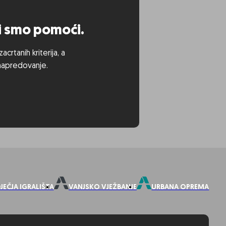
ni smo pomoći.
rtanih kriterija, a
 napredovanje.
JEČJA IGRALIŠTA
VANJSKO VJEŽBANJE
URBANA OPREMA