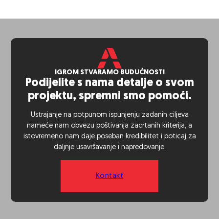
IGROM STVARAMO BUDUĆNOST!
Podijelite s nama detalje o svom
projektu, spremni smo pomoći.
Ustrajanje na potpunom ispunjenju zadanih ciljeva
nameće nam obvezu poštivanja zacrtanih kriterija, a
istovremeno nam daje poseban kredibilitet i poticaj za
daljnje usavršavanje i napredovanje.
Kontakt