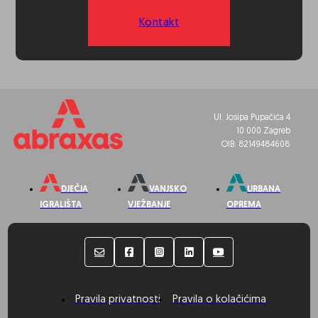
Kontakt
Ul. Josipa Pupačića 4
10 000 Zagreb
OIB: 82149484608
DJEČJA
VANJSKO
URBANA
IGRALIŠTA
VJEŽBANJE
OPREMA
Pravila privatnosti
Pravila o kolačićima