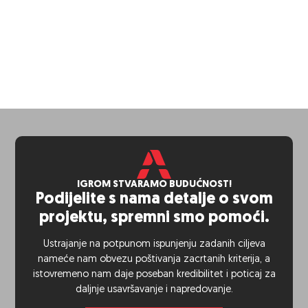
IGROM STVARAMO BUDUĆNOST!
Podijelite s nama detalje o svom
projektu, spremni smo pomoći.
Ustrajanje na potpunom ispunjenju zadanih ciljeva
nameće nam obvezu poštivanja zacrtanih kriterija, a
istovremeno nam daje poseban kredibilitet i poticaj za
daljnje usavršavanje i napredovanje.