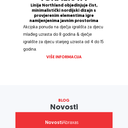
06/05/2026
Linija Northland objedinjuje čist,
minimalistički nordijski dizajn s
provjerenim elementima igre
namijenjenima javnim prostorima
Novosti
Abraxas
Akcijska ponuda na dječja igrališta za djecu
mlađeg uzrasta do 8 godina & dječje
Na Zvončacu otvoreno dječje
igralište s gusarskim brodom i
igralište za djecu starijeg uzrasta od 4 do 15
novim spravama
godina.
30/07/2026
VIŠE INFORMACIJA
Novosti
Abraxas
ABRAXAS d.o.o. nositelj boniteta
izvrsnosti A za 2026. godinu
BLOG
02/07/2026
Novosti
Novosti
Abraxas