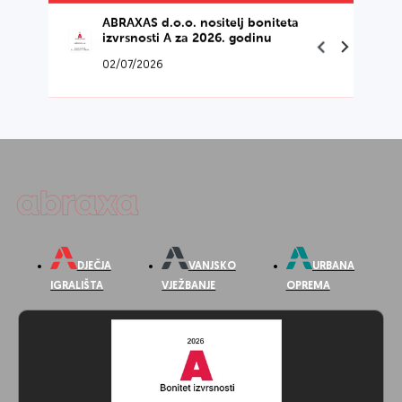
The Spot Resort, Vrbovec –
prirodno igralište za aktivnu igru
24/06/2026
…
Novosti
Abraxas
Nove reference: Opatija – Ika,
Ul. Josipa Pupačića 4
Valamar, Rab Boškopini i Općina
10 000 Zagreb
Majur
OIB: 82149484608
16/06/2026
DJEČJA
VANJSKO
URBANA
IGRALIŠTA
VJEŽBANJE
OPREMA
Novosti
Abraxas
Novo dječje igralište u Veprincu,
Grad Opatija
06/05/2026