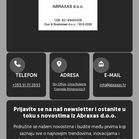
Novosti
Abraxas
Na Zvončacu otvoreno dječje
igralište s gusarskim brodom i
novim spravama
30/07/2026
Novosti
Abraxas
TELEFON
ADRESA
E-MAIL
ABRAXAS d.o.o. nositelj boniteta
Sky Office, Ulica Roberta
+385 91 111 3893
info@abraxas.hr
izvrsnosti A za 2026. godinu
Frangeša Mihanovića 9
02/07/2026
Prijavite se na naš newsletter i ostanite u
toku s novostima iz Abraxas d.o.o.
Novosti
Abraxas
Pridružite se našem novostima i budite među prvima koji
saznaju sve o najnovijim trendovima, inovacijama i
The Spot Resort, Vrbovec –