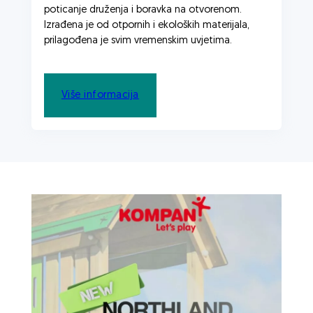
poticanje druženja i boravka na otvorenom.
Izrađena je od otpornih i ekoloških materijala,
prilagođena je svim vremenskim uvjetima.
Novosti
Abraxas
Više informacija
Na Zvončacu otvoreno dječje
igralište s gusarskim brodom i
novim spravama
30/07/2026
Novosti
Abraxas
ABRAXAS d.o.o. nositelj boniteta
izvrsnosti A za 2026. godinu
02/07/2026