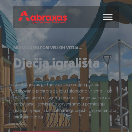
MI SMO KREATORI VELIKIH VIZIJA...
Dječja igrališta
Abraxas je vaš partner koji će preuzeti proces
oblikovanja prostora za igru i slobodno vrijeme – od
početne ideje i dizajna, preko realizacije, pa sve do
održavanja i servisa. Strastveni smo u pomicanju
granica, spajanju različitih mogućnosti i implementaciji
originalnih ideja